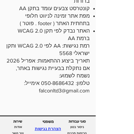
ברורות
קונטרסט צבעים עומד בתקן AA
מפת אתר זמינה לניווט חלופי
בתחתית האתר ( footer . פוטר )
האתר נבדק לפי תקן WCAG 2.0
ברמת AA
רמת נגישות: AA לפי WCAG 2.0 ותקן
ישראלי 5568
תאריך ביצוע ההתאמות: אפריל 2026
אם נתקלת בבעיית נגישות באתר,
נשמח לשמוע:
טלפון:
050-8686432
אימייל:
falconltd3@gmail.com
סוגי עבודות
משפטי
שירות
ניסור בטון
אודות
הצהרת נגישות
הריסות מבנים
צור קשר